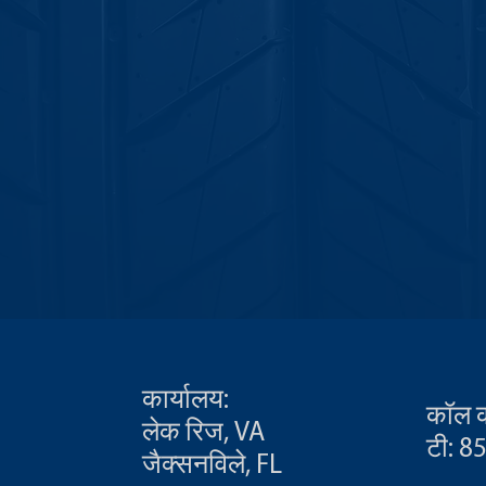
कार्यालय:
कॉल कर
लेक रिज, VA
टी: 8
जैक्सनविले, FL