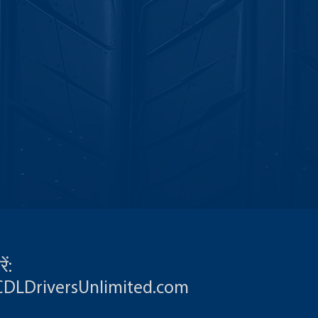
ें:
CDLDriversUnlimited.com