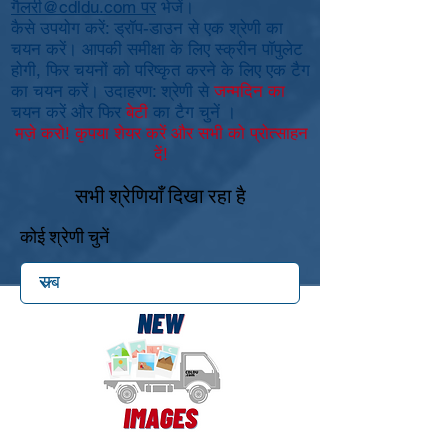
गैलरी@cdldu.com पर
भेजें।
कैसे उपयोग करें: ड्रॉप-डाउन से एक श्रेणी का
चयन करें। आपकी समीक्षा के लिए स्क्रीन पॉपुलेट
होगी, फिर चयनों को परिष्कृत करने के लिए एक टैग
का चयन करें। उदाहरण: श्रेणी से
जन्मदिन का
चयन करें
और फिर
बेटी
का टैग चुनें
।
मज़े करो! कृपया शेयर करें और सभी को प्रोत्साहन
दें!
सभी श्रेणियाँ दिखा रहा है
कोई श्रेणी चुनें