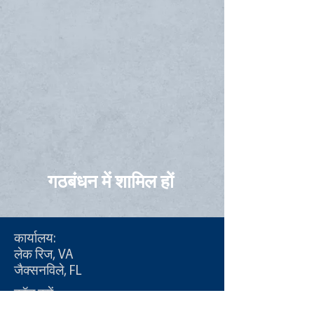
गठबंधन में शामिल हों
कार्यालय:
लेक रिज, VA
जैक्सनविले, FL
कॉल करें:
टी:
855-235-6500