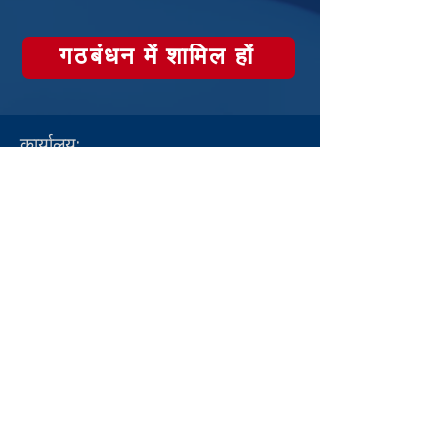
गठबंधन में शामिल हों
कार्यालय:
लेक रिज, VA
जैक्सनविले, FL
कॉल करें:
टी:
855-235-6500
संपर्क करें:
info@CDLDriversUnlimited.com
साइट का नक्शा
व्यवस्थापक