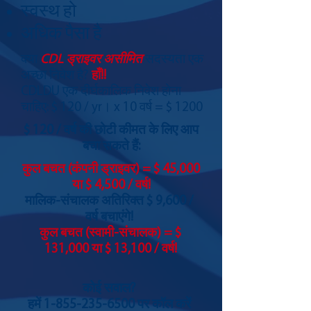
स्वस्थ हो
अधिक पैसा है
क्या
CDL ड्राइवर असीमित
सदस्यता एक
अच्छा निवेश है?
हाँ!!
CDLDU एक दीर्घकालिक निवेश होना
चाहिए: $ 120 / yr। x 10 वर्ष = $ 1200
$ 120 / वर्ष की छोटी कीमत के लिए आप
बचा सकते हैं:
कुल बचत (कंपनी ड्राइवर) =
$ 45,000
या $ 4,500 / वर्ष!
मालिक-संचालक अतिरिक्त $ 9,600 /
वर्ष बचाएंगे!
कुल बचत (स्वामी-संचालक) = $
131,000 या $ 13,100 / वर्ष!
कोई सवाल?
हमें
1-855-235-6500
पर कॉल करें