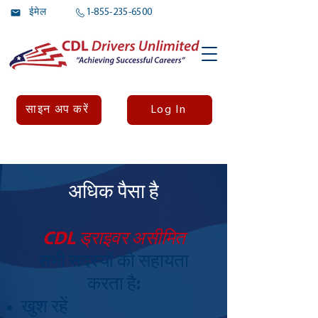
ईमेल
1-855-235-6500
Log In
साइन अप करें
अधिक पैसा है
CDL ड्राइवर असीमित
सभी सदस्यों को सहायता
करता है:
खुश रहें